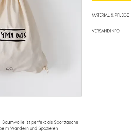
MATERIAL & PFLEGE
Material
VERSANDINFO
100% BIO-Baumwol
Bei uns kannst du z
Pflegehinweis
auswählen, wie dich
Selbstabholung:
 so
andersrum bei 30°
eingegangen ist, wi
zusammengestellt. 
Mail und kannst ab
jederzeit auch auß
um deinen Einkauf 
auch gerne unter 066
gerade ausgeflogen
SA: 08:00-17:00)
Standardversand:
 
abgeschlossen ist, 
E-Mail. Dein Paket w
-Baumwolle ist perfekt als Sporttasche 
erfolgt dann innerh
r beim Wandern und Spazieren 