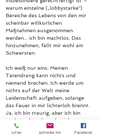
insbesondere gerechtfertigt ist – 
warum einzelne („lobbystarke“) 
Bereiche des Lebens von den mir 
scheinbar willkürlichen 
Maßnahmen ausgenommen 
werden... ich bin machtlos. Das 
hinzunehmen, fällt mir wohl am 
Schwersten. 
Ich weiß nur eins: Meinen 
Tatendrang 
kann nichts und 
niemand brechen. Ich werde um 
nichts auf der Welt meine 
Leidenschaft aufgeben, solange 
das Feuer in mir lichterloh brennt. 
Ja, ich bin traurig, aber ich bin 
auch stark und werde nicht 
aufhören, euch auf 
ruf an
schreibe mir
Facebook
unterschiedliche, neue und für 